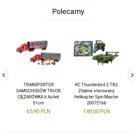
Polecamy
TRANSPORTER
RC Thunderbird 2 TB2
P
SAMOCHODÓW TRUCK
Zdalnie sterowany
C
CIĘŻARÓWKA 6 Autek
Helikopter Spin Master
51cm
20072166
65,
90
PLN
149,
00
PLN