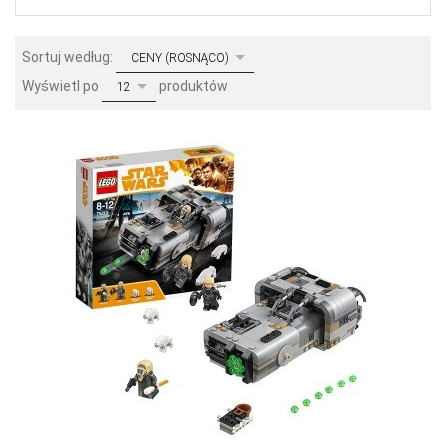
sort
Sortuj według:
CENY (ROSNĄCO)
pop
Wyświetl po
produktów
12