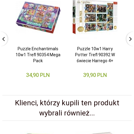
Puzzle Enchantimals
Puzzle 10w1 Harry
P
10w1 Trefl 90354 Mega
Potter Trefl 90392 W
Pack
świecie Harrego 4+
34,
90
PLN
39,
90
PLN
Klienci, którzy kupili ten produkt
wybrali również...