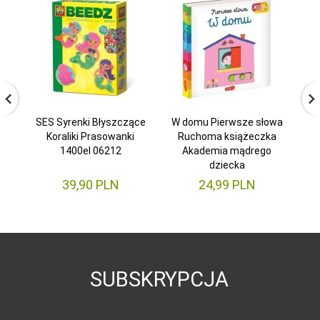
SES Syrenki Błyszczące
W domu Pierwsze słowa
Koraliki Prasowanki
Ruchoma książeczka
1400el 06212
Akademia mądrego
di
dziecka
39,
90
PLN
24,
99
PLN
SUBSKRYPCJA