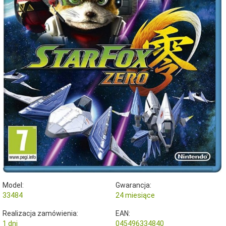
Model:
Gwarancja:
33484
24 miesiące
Realizacja zamówienia:
EAN:
1 dni
045496334840