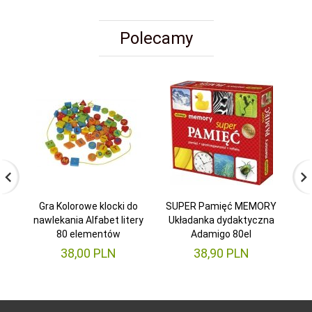
Polecamy
Gra Kolorowe klocki do
SUPER Pamięć MEMORY
BY
nawlekania Alfabet litery
Układanka dydaktyczna
8
80 elementów
Adamigo 80el
38,
00
PLN
38,
90
PLN