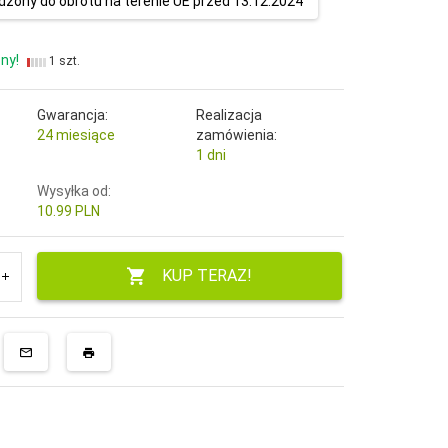
zony do obrotu na terenie UE przed 13.12.2024
ny!
1 szt.
Gwarancja:
Realizacja
24 miesiące
zamówienia:
1 dni
Wysyłka od:
10.99 PLN
KUP TERAZ!