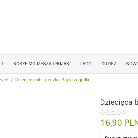
ET
KOSZE MOJŻESZA I BUJAKI
LEGO
ODZIEŻ
NOWO
zych
Dziecięca biblioteczka. Bajki i zagadki
Dziecięca b
16,
90
PL