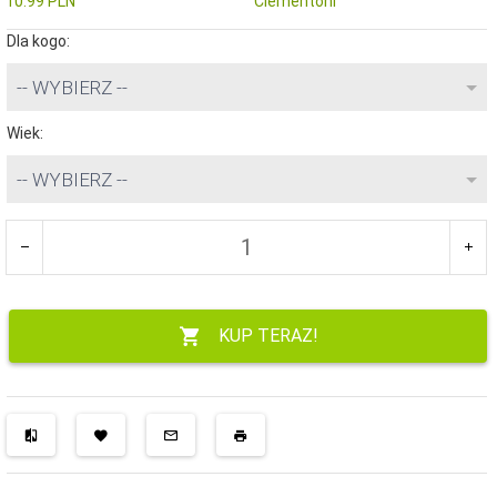
10.99 PLN
Clementoni
Dla kogo:
-- WYBIERZ --
Wiek:
-- WYBIERZ --
KUP TERAZ!