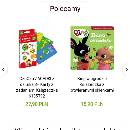
Polecamy
CzuCzu ZAGADKI z
Bing w ogrodzie
C
dziurką 3+ Karty z
Książeczka z
zadaniami Książeczka
otwieranymi okienkami
6135792
27,
90
PLN
18,
90
PLN