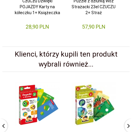
CzuCzu Dźwięki
Puzzle z dziurką Wóz
POJAZDY Karty na
Strażacki 23el CZUCZU
kółeczku 1+ Książeczka
2+ Straż
28,
90
PLN
57,
90
PLN
Klienci, którzy kupili ten produkt
wybrali również...