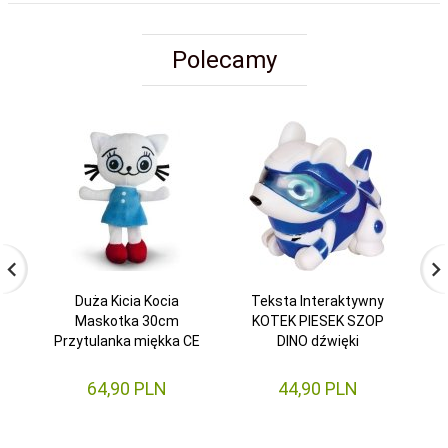
Polecamy
Duża Kicia Kocia
Teksta Interaktywny
Maskotka 30cm
KOTEK PIESEK SZOP
W
Przytulanka miękka CE
DINO dźwięki
64,
90
PLN
44,
90
PLN