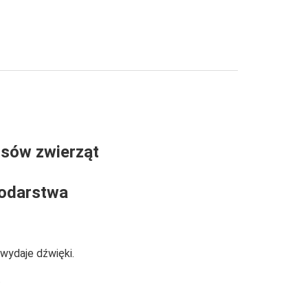
osów zwierząt
podarstwa
 wydaje dźwięki.
.