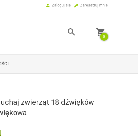
Zaloguj się
Zarejestruj mnie
0
ŚCI
łuchaj zwierząt 18 dźwięków
źwiękowa
N