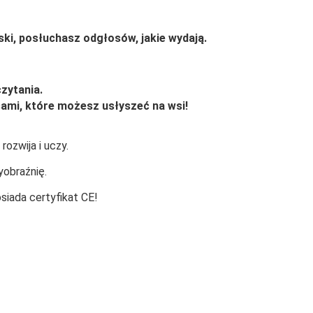
ki, posłuchasz odgłosów, jakie wydają.
zytania.
sami, które możesz usłyszeć na wsi!
ozwija i uczy.
yobraźnię.
siada certyfikat CE!