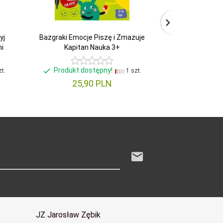
yj
Bazgraki Emocje Piszę i Zmazuje
Bazgraki i Alfa
mi
Kapitan Nauka 3+
Kapita
Produkt dostępny!
Produkt d
t.
1 szt.
25,
90
PLN
24,
JZ Jarosław Zębik