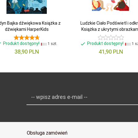
dyn Bajka dźwiękowa Książka z
Ludzkie Ciało Podświetl i odkr
dźwiękami HarperKids
Książka z ukrytymi obrazka
Produkt dostępny!
Produkt dostępny!
1 szt.
1 sz
38,
90
PLN
41,
90
PLN
-- wpisz adres e-mail --
Obsługa zamówień