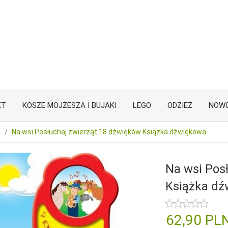
ET
KOSZE MOJŻESZA I BUJAKI
LEGO
ODZIEŻ
NOWO
Na wsi Posłuchaj zwierząt 18 dźwięków Książka dźwiękowa
Na wsi Pos
Książka d
62,
90
PL