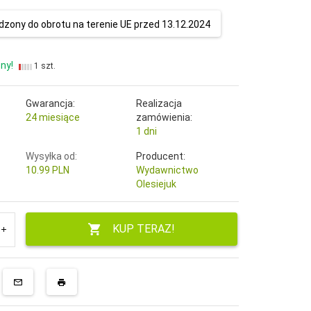
zony do obrotu na terenie UE przed 13.12.2024
ny!
1 szt.
Gwarancja:
Realizacja
24 miesiące
zamówienia:
1 dni
Wysyłka od:
Producent:
10.99 PLN
Wydawnictwo
Olesiejuk
KUP TERAZ!