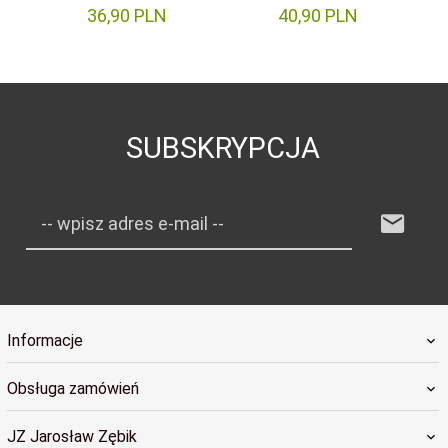
36,
90
PLN
40,
90
PLN
SUBSKRYPCJA
-- wpisz adres e-mail --
Informacje
Obsługa zamówień
JZ Jarosław Zębik