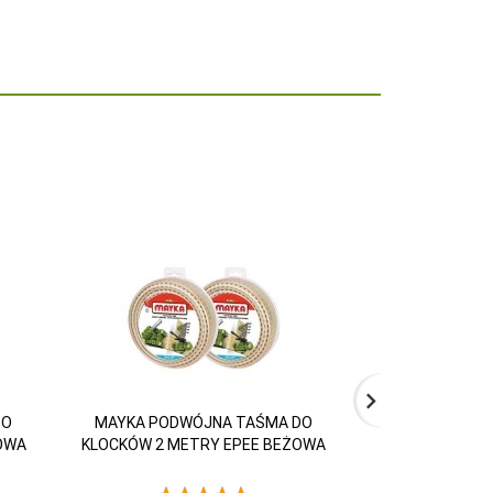
DO
MAYKA PODWÓJNA TAŚMA DO
MAYKA PODW
OWA
KLOCKÓW 2 METRY EPEE BEŻOWA
KLOCKÓW 2 ME