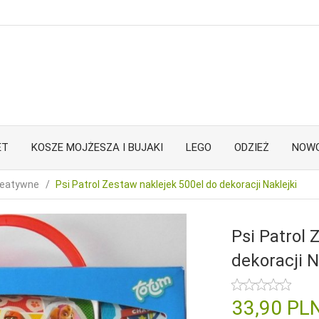
ET
KOSZE MOJŻESZA I BUJAKI
LEGO
ODZIEŻ
NOWO
kreatywne
Psi Patrol Zestaw naklejek 500el do dekoracji Naklejki
Psi Patrol 
dekoracji N
33,
90
PL