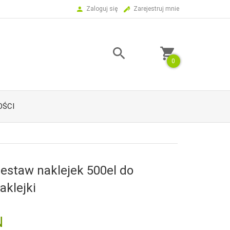
Zaloguj się
Zarejestruj mnie
0
ŚCI
Zestaw naklejek 500el do
aklejki
N