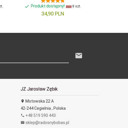
Produkt dostępny!
t.
8 szt.
34,
90
PLN
JZ Jarosław Zębik
Mstowska 22 A
42-244
Cegielnia
,
Polska
+48 519 590 443
sklep@radosnybobas.pl