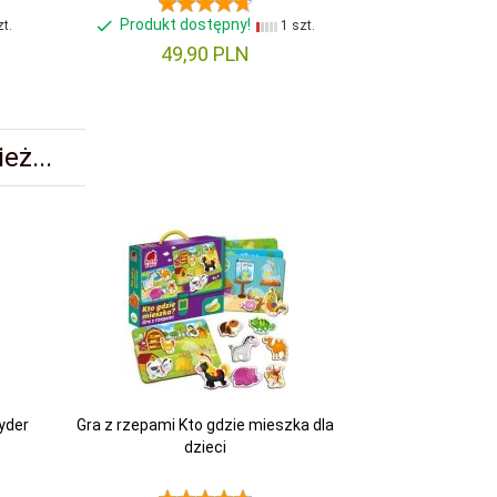
Produkt dostępny!
Produkt d
t.
1 szt.
49,
90
PLN
49,
eż...
yder
Gra z rzepami Kto gdzie mieszka dla
dzieci