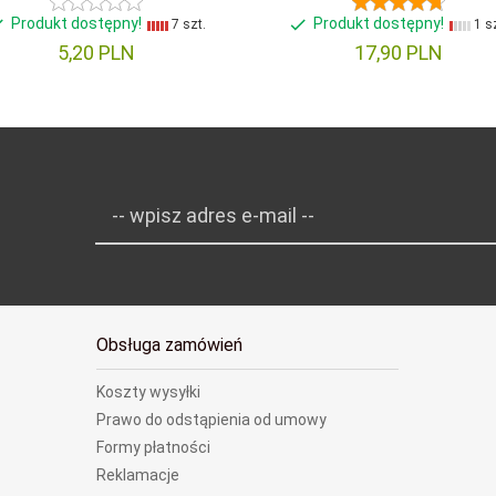
Produkt dostępny!
Produkt dostępny!
7 szt.
1 sz
5,
20
PLN
17,
90
PLN
-- wpisz adres e-mail --
Obsługa zamówień
Koszty wysyłki
Prawo do odstąpienia od umowy
Formy płatności
Reklamacje