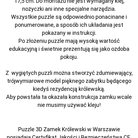
17,5 cm. Do montażu nie jest wymagany klej,
nożyczki ani inne specjalne narzędzia.
Wszystkie puzzle są odpowiednio ponacinane i
ponumerowane, a sposób ich układania jest
pokazany w instrukcji.
Po złożeniu puzzle mają wysoką wartość
edukacyjną i świetnie prezentują się jako ozdoba
pokoju.
Z wygiętych puzzli można stworzyć zdumiewający,
trójwymiarowe model pięknego zabytku będącego
kiedyś rezydencją królewską.
Aby powstała ta okazała konstrukcja zamku wcale
nie musimy używać kleju!
Puzzle 3D Zamek Królewski w Warszawie
posiadają Certyfikat Jakości i Bezpieczeństwa CE.