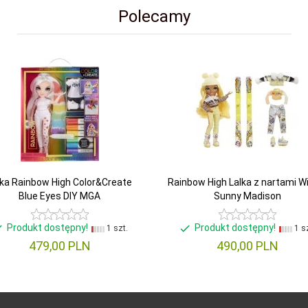
Polecamy
lka Rainbow High Color&Create
Rainbow High Lalka z nartami W
Blue Eyes DIY MGA
Sunny Madison
Produkt dostępny!
Produkt dostępny!
1 szt.
1 sz
479,
00
PLN
490,
00
PLN