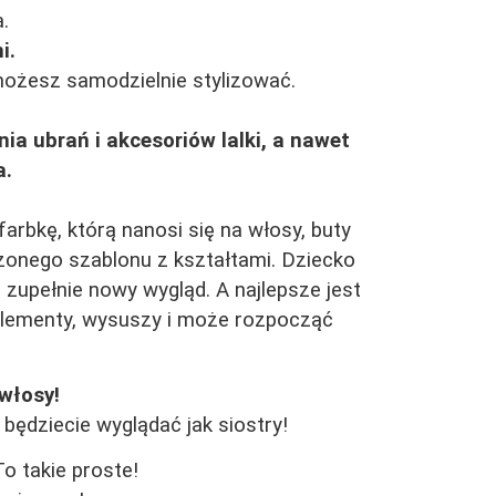
.
i.
możesz samodzielnie stylizować.
a ubrań i akcesoriów lalki, a nawet
a.
rbkę, którą nanosi się na włosy, buty
zonego szablonu z kształtami. Dziecko
ce zupełnie nowy wygląd. A najlepsze jest
elementy, wysuszy i może rozpocząć
włosy!
będziecie wyglądać jak siostry!
To takie proste!