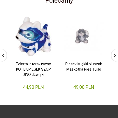
Polecamy
Teksta Interaktywny
Piesek Miękki pluszak
KOTEK PIESEK SZOP
Maskotka Pies Tulilo
W
DINO dźwięki
44,
90
PLN
49,
00
PLN