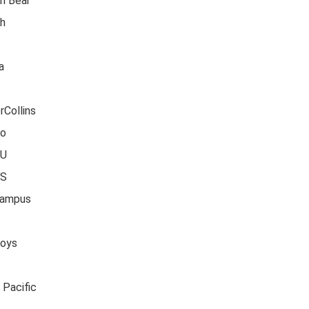
n Bear
th
a
rCollins
ro
U
S
kampus
Toys
 Pacific