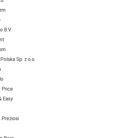
zu
orm
e
o B.V.
nt
orn
Polska Sp. z o.o.
h
lo
r Price
& Easy
o
 Preziosi