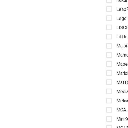
Kukur
Leap
Lego
LISCI
Littl
Major
Mama
Maped
Mario
Matte
Media
Melis
MGA
MiniK