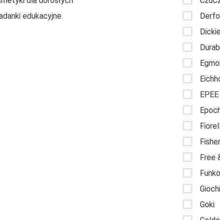
metyki dla dorosłych
CzuC
adanki edukacyjne
Derf
Dicki
Durab
Egmo
Eichh
EPEE 
Epoc
Fiorel
Fishe
Free 
Funk
Giochi
Goki