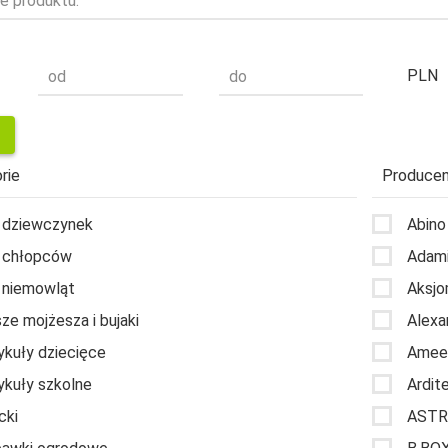
e produktu:
PLN
od
do
rie
Producen
 dziewczynek
Abino
 chłopców
Adam
 niemowląt
Aksj
ze mojżesza i bujaki
Alexa
ykuły dziecięce
Amee
ykuły szkolne
Ardit
cki
ASTR