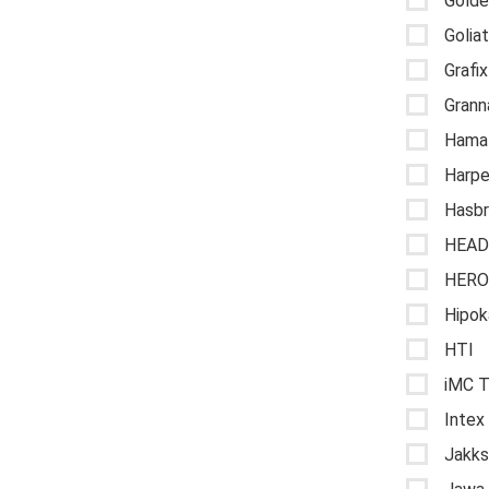
Golde
Golia
Grafix
Grann
Hama
Harpe
Hasb
HEAD
HERO
Hipo
HTI
iMC 
Intex
Jakks