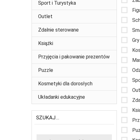
Zab
Sport i Turystyka
Fig
Outlet
Sch
Zdalnie sterowane
Sma
Gry
Książki
Kos
Przyjęcia i pakowanie prezentów
Mas
Puzzle
Odz
Spo
Kosmetyki dla dorosłych
Out
Układanki edukacyjne
Zda
Ksi
SZUKAJ...
Prz
Puz
Szukaj...