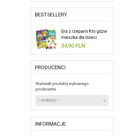
BESTSELLERY
Gra z rzepami Kto gdzie
mieszka dla dzieci
34,
90
PLN
PRODUCENCI
Wyświetl produkty wybranego
producenta:
set_producers
-- WYBIERZ --
INFORMACJE