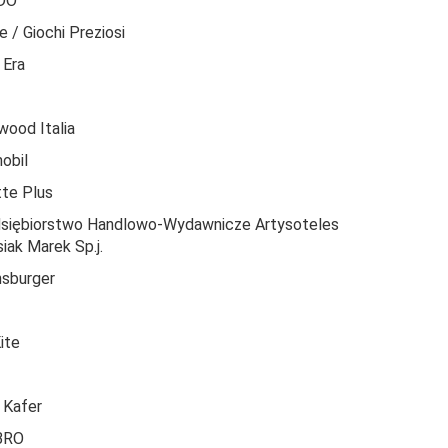
DO
 / Giochi Preziosi
 Era
wood Italia
obil
te Plus
siębiorstwo Handlowo-Wydawnicze Artysoteles
iak Marek Sp.j.
sburger
l
ite
 Kafer
BRO