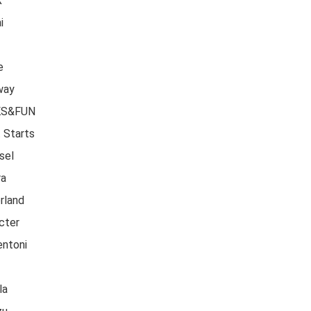
X
i
e
way
KS&FUN
t Starts
sel
ra
rland
cter
ntoni
la