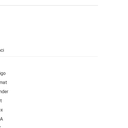
ci
igo
omat
nder
t
ex
A