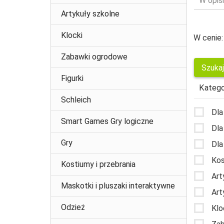
W opisi
Artykuły szkolne
Klocki
W cenie:
Zabawki ogrodowe
Figurki
Katego
Schleich
Dla
Smart Games Gry logiczne
Dla
Gry
Dla
Kos
Kostiumy i przebrania
Art
Maskotki i pluszaki interaktywne
Art
Odzież
Klo