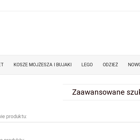
ET
KOSZE MOJŻESZA I BUJAKI
LEGO
ODZIEŻ
NOWO
Zaawansowane szu
ie produktu: