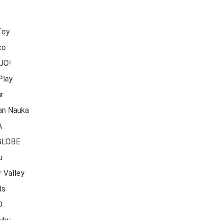
Toy
co
JO!
Play
r
an Nauka
A
 GLOBE
u
r Valley
ds
O