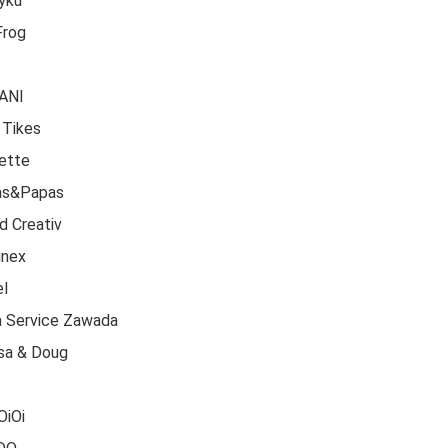
yku
Frog
ANI
e Tikes
ette
s&Papas
 Creativ
inex
l
 Service Zawada
sa & Doug
OiOi