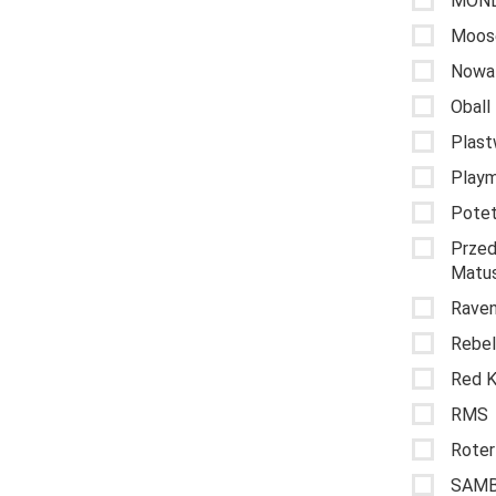
MON
Moose
Nowa
Oball
Plast
Playm
Potet
Przed
Matus
Raven
Rebe
Red K
RMS
Roter
SAM