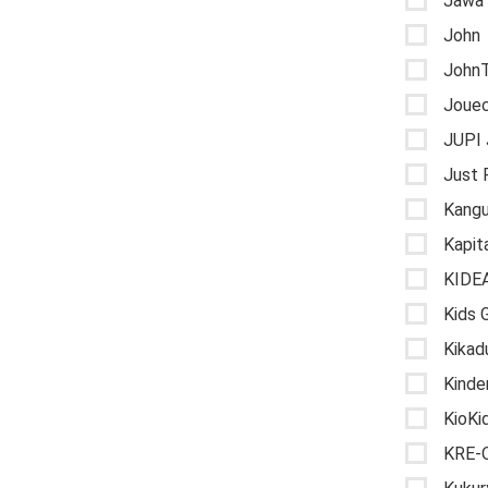
Jawa
John
John
Joue
JUPI 
Just 
Kangu
Kapit
KIDE
Kids
Kikad
Kinde
KioKi
KRE-