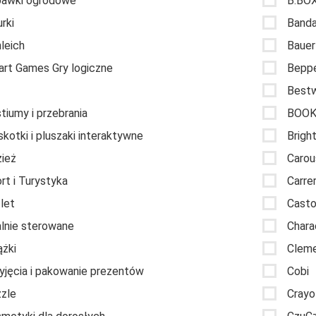
awki ogrodowe
B.BO
urki
Banda
leich
Bauer
rt Games Gry logiczne
Bepp
Best
tiumy i przebrania
BOO
kotki i pluszaki interaktywne
Brigh
ież
Carou
rt i Turystyka
Carre
let
Casto
lnie sterowane
Chara
ążki
Cleme
yjęcia i pakowanie prezentów
Cobi
zle
Crayo