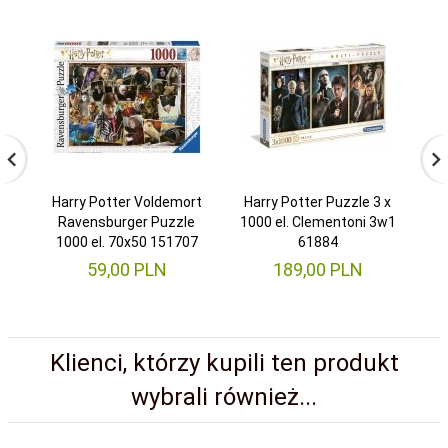
Harry Potter Voldemort
Harry Potter Puzzle 3 x
Cl
Ravensburger Puzzle
1000 el. Clementoni 3w1
Ma
1000 el. 70x50 151707
61884
59,
00
PLN
189,
00
PLN
Klienci, którzy kupili ten produkt
wybrali również...