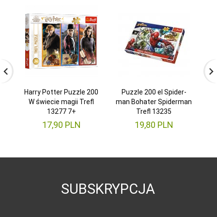
Harry Potter Puzzle 200
Puzzle 200 el Spider-
Pu
W świecie magii Trefl
man Bohater Spiderman
13277 7+
Trefl 13235
17,
90
PLN
19,
80
PLN
SUBSKRYPCJA