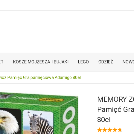
ET
KOSZE MOJŻESZA I BUJAKI
LEGO
ODZIEŻ
NOWO
cz Pamięć Gra pamięciowa Adamigo 80el
MEMORY ZO
Pamięć Gr
80el