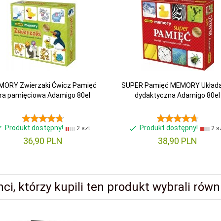
ORY Zwierzaki Ćwicz Pamięć
SUPER Pamięć MEMORY Układ
ra pamięciowa Adamigo 80el
dydaktyczna Adamigo 80el
Produkt dostępny!
Produkt dostępny!
2 szt.
2 sz
36,
90
PLN
38,
90
PLN
nci, którzy kupili ten produkt wybrali równi