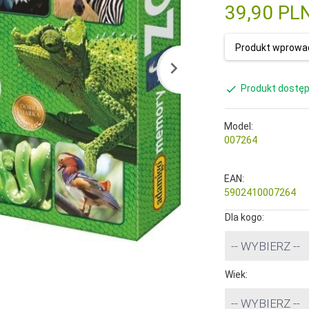
39,
90
PL
Produkt wprowad
Produkt dostęp
Model:
007264
EAN:
5902410007264
Dla kogo:
-- WYBIERZ --
Wiek:
-- WYBIERZ --