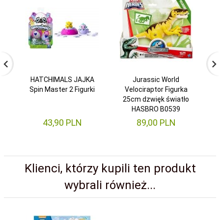
HATCHIMALS JAJKA
Jurassic World
Spin Master 2 Figurki
Velociraptor Figurka
SU
25cm dzwięk światło
FI
HASBRO B0539
43,
90
PLN
89,
00
PLN
Klienci, którzy kupili ten produkt
wybrali również...