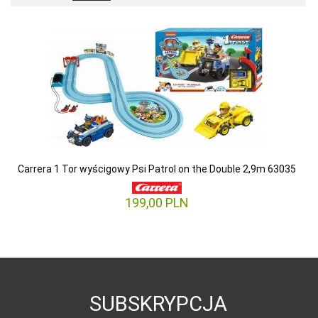
Carrera 1 Tor wyścigowy Psi Patrol on the Double 2,9m 63035
199,
00
PLN
SUBSKRYPCJA