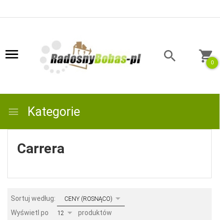
0
Kategorie
Carrera
sort
Sortuj według:
CENY (ROSNĄCO)
pop
Wyświetl po
produktów
12