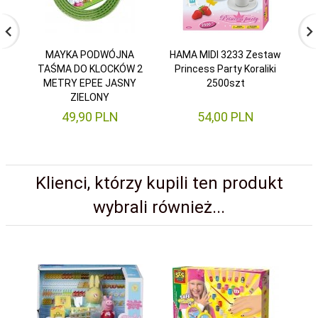
MAYKA PODWÓJNA
HAMA MIDI 3233 Zestaw
TAŚMA DO KLOCKÓW 2
Princess Party Koraliki
T
METRY EPEE JASNY
2500szt
M
ZIELONY
49,
90
PLN
54,
00
PLN
Klienci, którzy kupili ten produkt
wybrali również...