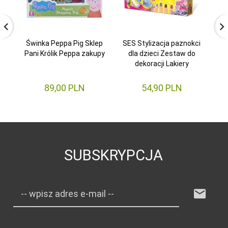
Świnka Peppa Pig Sklep
SES Stylizacja paznokci
Pani Królik Peppa zakupy
dla dzieci Zestaw do
dekoracji Lakiery
z
89,
00
PLN
54,
90
PLN
SUBSKRYPCJA
-- wpisz adres e-mail --