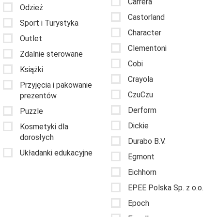
Carrera
Odzież
Castorland
Sport i Turystyka
Character
Outlet
Clementoni
Zdalnie sterowane
Cobi
Książki
Crayola
Przyjęcia i pakowanie
CzuCzu
prezentów
Derform
Puzzle
Dickie
Kosmetyki dla
dorosłych
Durabo B.V.
Układanki edukacyjne
Egmont
Eichhorn
EPEE Polska Sp. z o.o.
Epoch