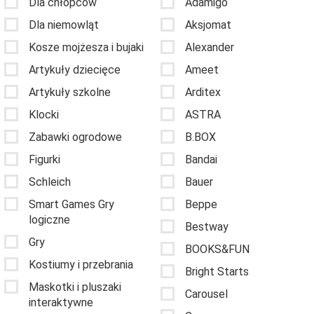
Dla chłopców
Adamigo
Dla niemowląt
Aksjomat
Kosze mojżesza i bujaki
Alexander
Artykuły dziecięce
Ameet
Artykuły szkolne
Arditex
Klocki
ASTRA
Zabawki ogrodowe
B.BOX
Figurki
Bandai
Schleich
Bauer
Smart Games Gry
Beppe
logiczne
Bestway
Gry
BOOKS&FUN
Kostiumy i przebrania
Bright Starts
Maskotki i pluszaki
Carousel
interaktywne