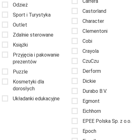
Carrera
Odzież
Castorland
Sport i Turystyka
Character
Outlet
Clementoni
Zdalnie sterowane
Cobi
Książki
Crayola
Przyjęcia i pakowanie
CzuCzu
prezentów
Derform
Puzzle
Dickie
Kosmetyki dla
dorosłych
Durabo B.V.
Układanki edukacyjne
Egmont
Eichhorn
EPEE Polska Sp. z o.o.
Epoch