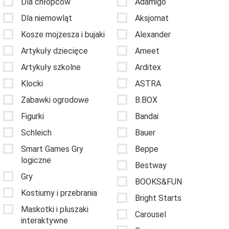
Dla chłopców
Adamigo
Dla niemowląt
Aksjomat
Kosze mojżesza i bujaki
Alexander
Artykuły dziecięce
Ameet
Artykuły szkolne
Arditex
Klocki
ASTRA
Zabawki ogrodowe
B.BOX
Figurki
Bandai
Schleich
Bauer
Smart Games Gry
Beppe
logiczne
Bestway
Gry
BOOKS&FUN
Kostiumy i przebrania
Bright Starts
Maskotki i pluszaki
Carousel
interaktywne