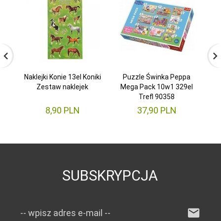
Naklejki Konie 13el Koniki
Puzzle Świnka Peppa
Zestaw naklejek
Mega Pack 10w1 329el
Trefl 90358
o
8,
90
PLN
37,
90
PLN
SUBSKRYPCJA
-- wpisz adres e-mail --