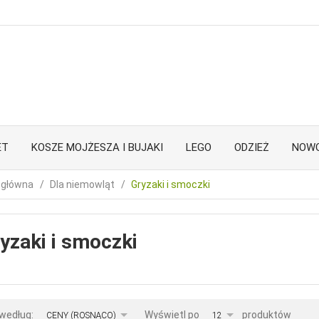
ET
KOSZE MOJŻESZA I BUJAKI
LEGO
ODZIEŻ
NOWO
 główna
Dla niemowląt
Gryzaki i smoczki
yzaki i smoczki
sort
pop
 według:
Wyświetl po
produktów
CENY (ROSNĄCO)
12