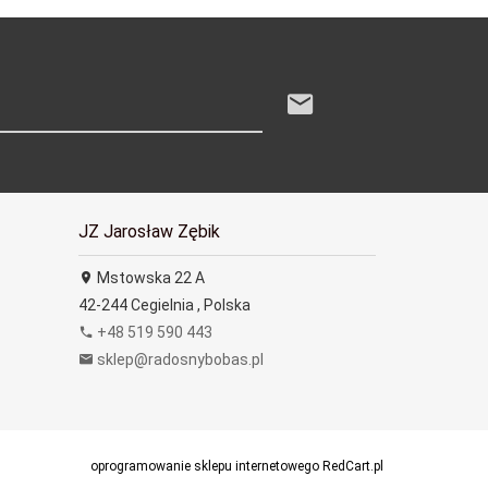
JZ Jarosław Zębik
Mstowska 22 A
42-244
Cegielnia
,
Polska
+48 519 590 443
sklep@radosnybobas.pl
oprogramowanie sklepu internetowego
RedCart.pl