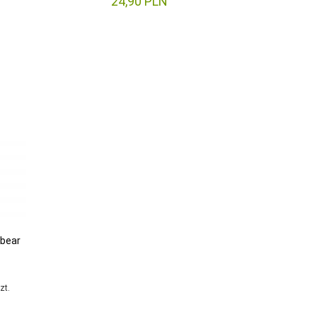
24,
90
PLN
sbear
zt.