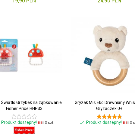
19,
90
PLN
24,
90
PLN
 Światło Grzybek na ząbkowanie
Gryzak Miś Eko Drewniany Whi
Fisher Price HHP33
Gryzaczek 0+
Produkt dostępny!
Produkt dostępny!
3 szt.
3 s