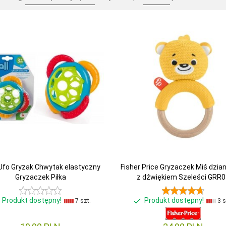
 Ufo Gryzak Chwytak elastyczny
Fisher Price Gryzaczek Miś dzia
Gryzaczek Piłka
z dźwiękiem Szeleści GRR0
Produkt dostępny!
Produkt dostępny!
7 szt.
3 s