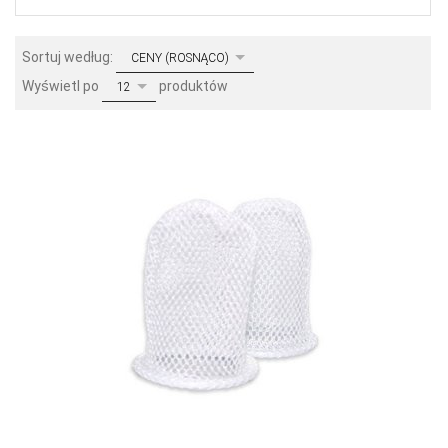
sort
Sortuj według:
CENY (ROSNĄCO)
pop
Wyświetl po
produktów
12