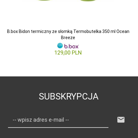
B.box Bidon termiczny ze słomką Termobutelka 350 ml Ocean
Breeze
129,
00
PLN
SUBSKRYPCJA
-- wpisz adres e-mail --