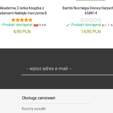
Akademia 2-latka Książka z
Bambi Nostalgia Disney Harper
adaniami Naklejki ćwiczenia B
658814
Produkt dostępny!
Produkt dostępny!
9 szt.
1 sz
4,
90
PLN
14,
90
PLN
-- wpisz adres e-mail --
Obsługa zamówień
Koszty wysyłki