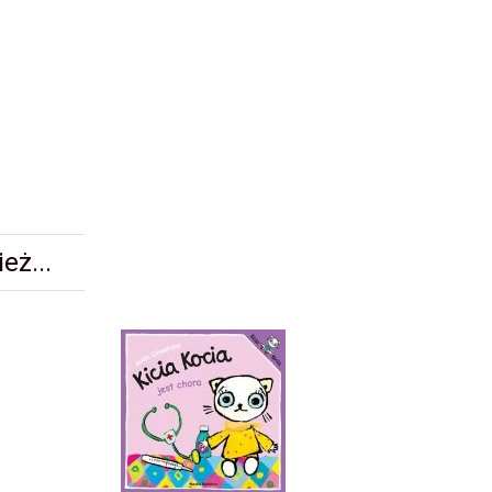
eż...