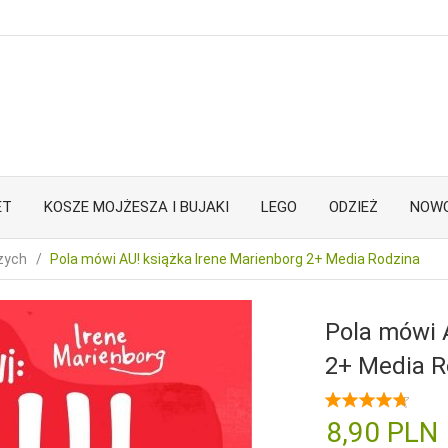
ET
KOSZE MOJŻESZA I BUJAKI
LEGO
ODZIEŻ
NOWO
zych
Pola mówi AU! książka Irene Marienborg 2+ Media Rodzina
Pola mówi 
2+ Media R
8,
90
PLN