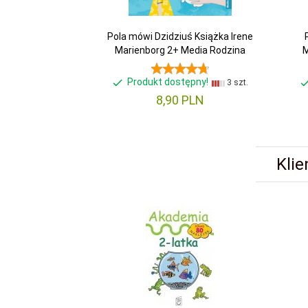
Pola mówi Dzidziuś Książka Irene
Marienborg 2+ Media Rodzina
M
Produkt dostępny!
3 szt.
8,
90
PLN
Klie