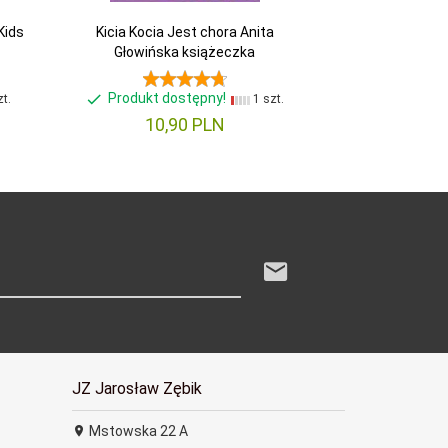
Kids
Kicia Kocia Jest chora Anita
Głowińska książeczka
Produkt dostępny!
t.
1 szt.
10,
90
PLN
JZ Jarosław Zębik
Mstowska 22 A