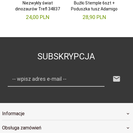
Niezwykły świat
Buźki Stemple 6szt +
dinozaurów Trefl 34837
Poduszka tusz Adamigo
24,
00
PLN
28,
90
PLN
SUBSKRYPCJA
-- wpisz adres e-mail --
Informacje
Obsługa zamówień