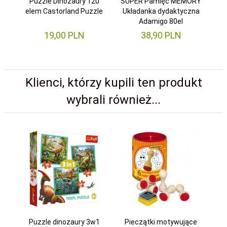
Puzzle Dinozaury 120
SUPER Pamięć MEMORY
G
elem Castorland Puzzle
Układanka dydaktyczna
na
Adamigo 80el
19,
00
PLN
38,
90
PLN
Klienci, którzy kupili ten produkt
wybrali również...
Puzzle dinozaury 3w1
Pieczątki motywujące