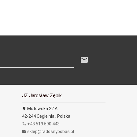
JZ Jarosław Zębik
Mstowska 22 A
42-244
Cegielnia
,
Polska
+48 519 590 443
sklep@radosnybobas.pl