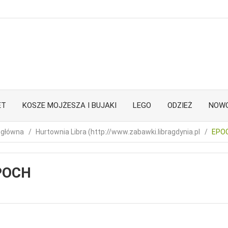
ET
KOSZE MOJŻESZA I BUJAKI
LEGO
ODZIEŻ
NOWO
 główna
Hurtownia Libra (http://www.zabawki.libragdynia.pl
EPO
POCH