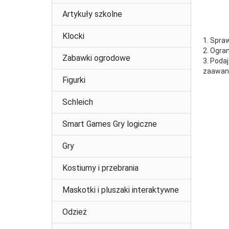
Artykuły szkolne
Klocki
1. Spra
2. Ogra
Zabawki ogrodowe
3. Poda
zaawans
Figurki
Schleich
Smart Games Gry logiczne
Gry
Kostiumy i przebrania
Maskotki i pluszaki interaktywne
Odzież