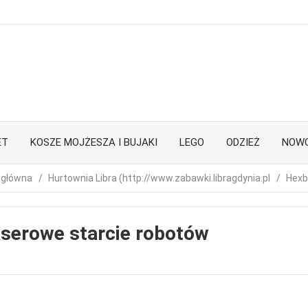
ET
KOSZE MOJŻESZA I BUJAKI
LEGO
ODZIEŻ
NOWO
 główna
Hurtownia Libra (http://www.zabawki.libragdynia.pl
Hexb
serowe starcie robotów