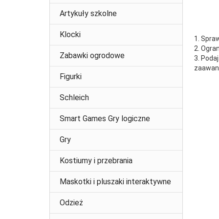
Artykuły szkolne
Klocki
1. Spra
2. Ogra
Zabawki ogrodowe
3. Poda
zaawans
Figurki
Schleich
Smart Games Gry logiczne
Gry
Kostiumy i przebrania
Maskotki i pluszaki interaktywne
Odzież