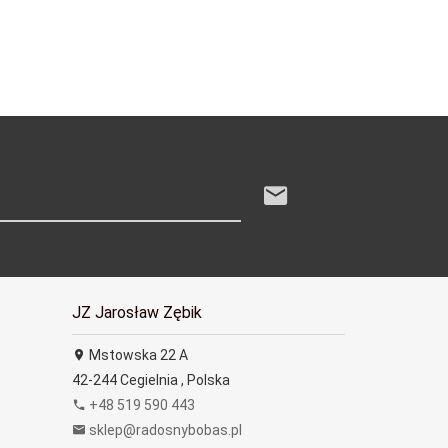
JZ Jarosław Zębik
Mstowska 22 A
42-244
Cegielnia
,
Polska
+48 519 590 443
sklep@radosnybobas.pl