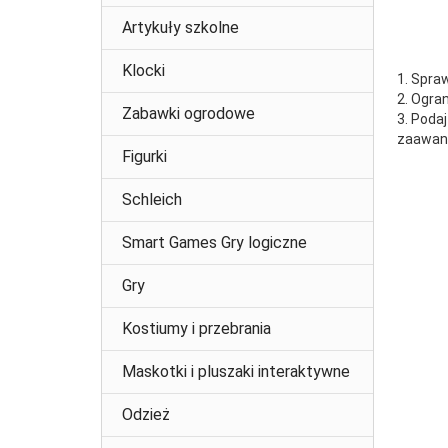
Artykuły szkolne
Klocki
1. Spra
2. Ogra
Zabawki ogrodowe
3. Poda
zaawans
Figurki
Schleich
Smart Games Gry logiczne
Gry
Kostiumy i przebrania
Maskotki i pluszaki interaktywne
Odzież