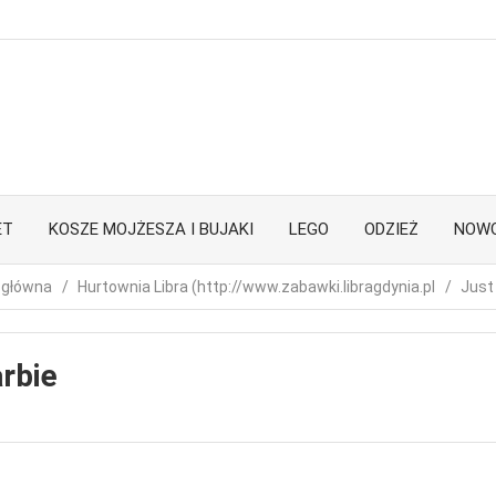
ET
KOSZE MOJŻESZA I BUJAKI
LEGO
ODZIEŻ
NOWO
 główna
Hurtownia Libra (http://www.zabawki.libragdynia.pl
Just
rbie