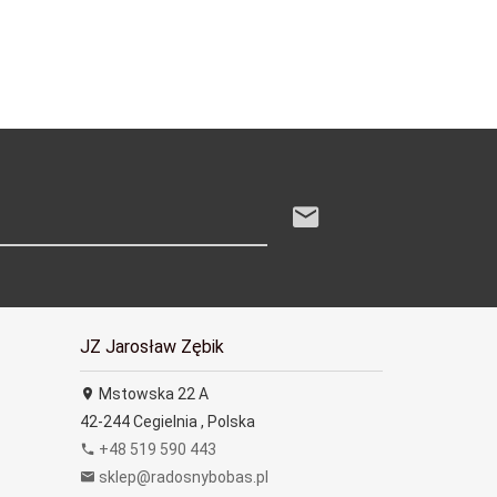
JZ Jarosław Zębik
Mstowska 22 A
42-244
Cegielnia
,
Polska
+48 519 590 443
sklep@radosnybobas.pl